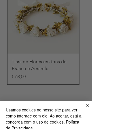
Tiara de Flores em tons de
Tiara de Flores em to
Branco e Amarelo
Verde e Amarelo
Preço
Preço
€ 68,00
€ 68,00
Contactos:
Usamos cookies no nosso site para ver
como interage com ele. Ao aceitar, está a
Rua 4 de Infantaria, 83A
concorda com o uso de cookies.
Política
1350 — 270 Lisboa, Portugal
de Privacidade