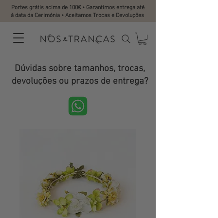
Portes grátis acima de 100€ • Garantimos entrega até
à data da Cerimónia • Aceitamos Trocas e Devoluções
Dúvidas sobre tamanhos, trocas,
devoluções ou prazos de entrega?