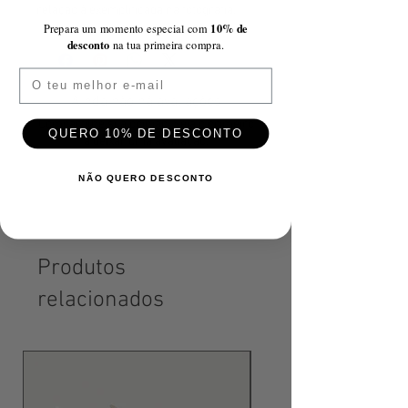
relação à exemplificada na fotografia.
10% de
Prepara um momento especial com
desconto
na tua primeira compra.
Email
Ainda não há avaliações
Compartilhe sua opinião. Seja o primeiro
QUERO 10% DE DESCONTO
a deixar uma avaliação.
NÃO QUERO DESCONTO
Avaliar
Produtos
relacionados