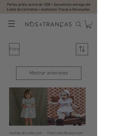
Portes grátis acima de 100€ • Garantimos entrega até
à data da Cerimónia • Aceitamos Trocas e Devoluções
Filtro
Mostrar anteriores
Vestido de Linho com
Fofo Linho Branco com