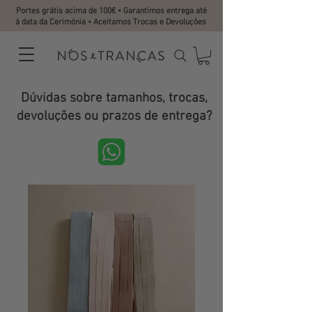
Portes grátis acima de 100€ • Garantimos entrega até
à data da Cerimónia • Aceitamos Trocas e Devoluções
Dúvidas sobre tamanhos, trocas,
devoluções ou prazos de entrega?