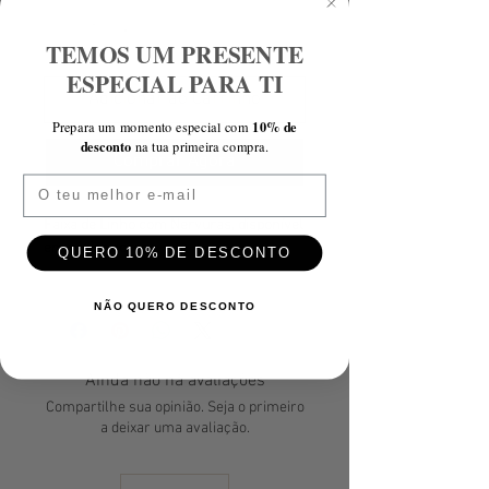
TEMOS UM PRESENTE
ESPECIAL PARA TI
Adicionar ao Carrinho
10% de
Prepara um momento especial com
desconto
na tua primeira compra.
Comprar Agora
Email
Faixa de Linho com Nervuras, disponível
em várias cores.
QUERO 10% DE DESCONTO
NÃO QUERO DESCONTO
Ainda não há avaliações
Compartilhe sua opinião. Seja o primeiro
a deixar uma avaliação.