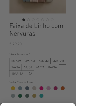
Faixa de Linho com
Nervuras
Preço
€ 29,90
Size / Tamanho
*
0M/3M
3M/6M
6M/9M
9M/12M
2A/3A
4A/5A
6A/7A
8A/9A
10A/11A
12A
Color / Cor da Faixa
*
Quantidade
*