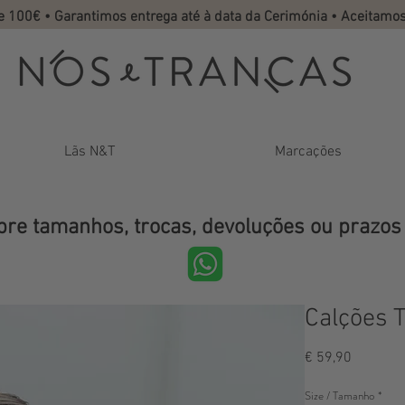
de 100€ • Garantimos entrega até à data da Cerimónia • Aceitamo
Lãs N&T
Marcações
bre tamanhos, trocas, devoluções ou prazos
Calções T
Preço
€ 59,90
Size / Tamanho
*