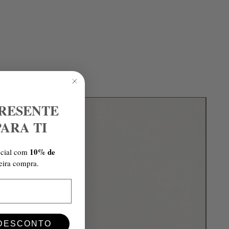
RESENTE
PARA TI
10% de
cial com
eira compra.
 DESCONTO