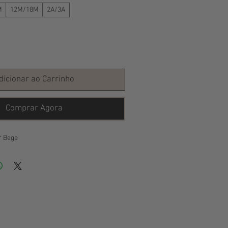
M
12M/18M
2A/3A
dicionar ao Carrinho
Comprar Agora
r Bege