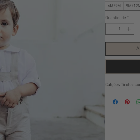
6M/9M
9M/12
Quantidade
*
A
Calções Tirolez co