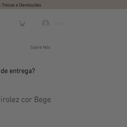
s Trocas e Devoluções
Login
Sobre Nós
 de entrega?
irolez cor Bege