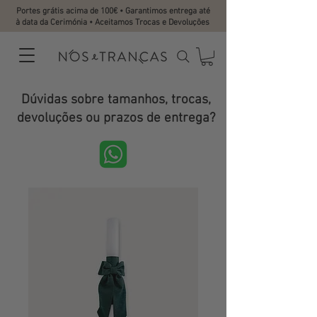
Portes grátis acima de 100€ • Garantimos entrega até
à data da Cerimónia • Aceitamos Trocas e Devoluções
Dúvidas sobre tamanhos, trocas,
devoluções ou prazos de entrega?