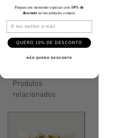
10% de
Prepara um momento especial com
desconto
na tua primeira compra.
Email
Ainda não há avaliações
Compartilhe sua opinião. Seja o primeiro
a deixar uma avaliação.
QUERO 10% DE DESCONTO
NÃO QUERO DESCONTO
Avaliar
Produtos
relacionados