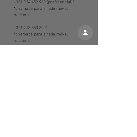
+351 934 452 969
(preferencial)*
*chamada para a rede móvel
nacional
+351 213 850 800
*
*chamada para a rede móvel
nacional
comercial@nosetrancas.com
Horário loja de Campo de Ourique​:
:
3ª a 6ª
10h - 13h e 15h - 19h
Sábados: 10h - 13h e 14h - 18h
2ª e Domingo: Encerrados
Sobre Nós e Tranças
Guia de tamanhos
Termos e condições