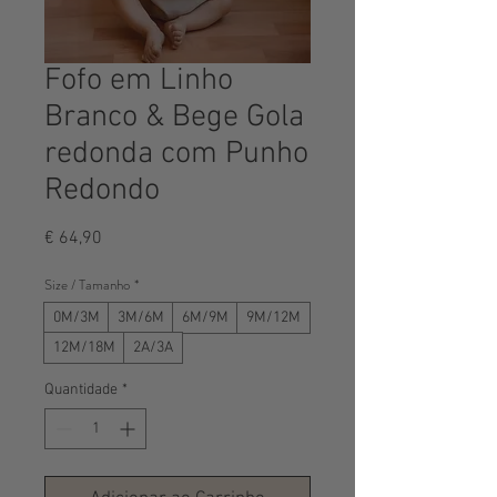
Fofo em Linho
Branco & Bege Gola
redonda com Punho
Redondo
Preço
€ 64,90
Size / Tamanho
*
0M/3M
3M/6M
6M/9M
9M/12M
12M/18M
2A/3A
Quantidade
*