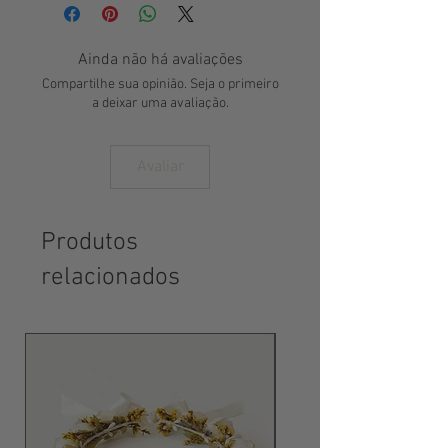
Redonda e Punho Redondo.
Ainda não há avaliações
Compartilhe sua opinião. Seja o primeiro
a deixar uma avaliação.
Avaliar
Produtos
relacionados