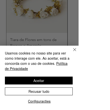
Tiara de Flores em tons de
Tiara de Flores em to
Branco e Amarelo
Verde e Amarelo
Preço
Preço
€ 68,00
€ 68,00
Usamos cookies no nosso site para ver
como interage com ele. Ao aceitar, está a
concorda com o uso de cookies.
Política
de Privacidade
Contactos:
Aceitar
Rua 4 de Infantaria, 83A
Recusar tudo
1350 — 270 Lisboa, Portugal
Configurações
+351 934 452 969
(preferencial)*
*chamada para a rede móvel