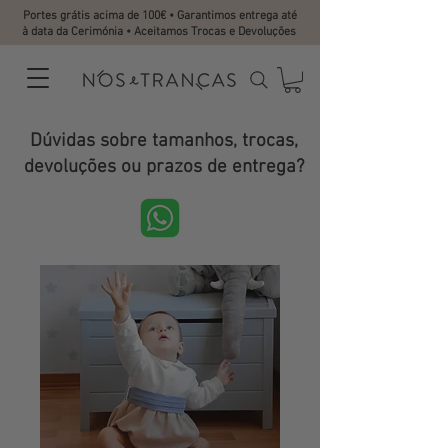
Portes grátis acima de 100€ • Garantimos entrega até
à data da Cerimónia • Aceitamos Trocas e Devoluções
Dúvidas sobre tamanhos, trocas,
devoluções ou prazos de entrega?