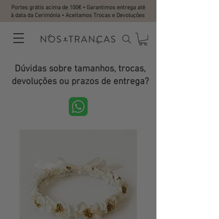
Portes grátis acima de 100€ • Garantimos entrega até
à data da Cerimónia • Aceitamos Trocas e Devoluções
Dúvidas sobre tamanhos, trocas,
devoluções ou prazos de entrega?