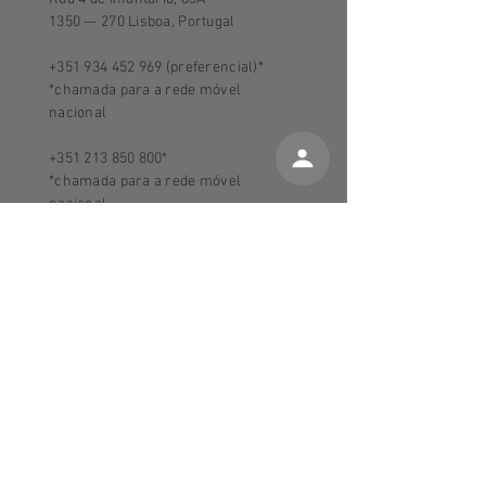
1350 — 270 Lisboa, Portugal
+351 934 452 969
(preferencial)*
*chamada para a rede móvel
nacional
+351 213 850 800
*
*chamada para a rede móvel
nacional
comercial@nosetrancas.com
Horário loja de Campo de Ourique​:
:
3ª a 6ª
10h - 13h e 15h - 19h
Sábados: 10h - 13h e 14h - 18h
2ª e Domingo: Encerrados
Sobre Nós e Tranças
Guia de tamanhos