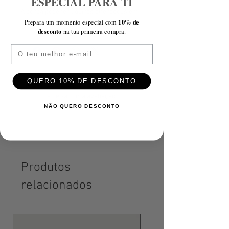
ESPECIAL PARA TI
A coroa pode ter ligeiras alterações em
10% de
Prepara um momento especial com
relação à exemplificada na fotografia.
desconto
na tua primeira compra.
Email
Ainda não há avaliações
QUERO 10% DE DESCONTO
Compartilhe sua opinião. Seja o primeiro
a deixar uma avaliação.
NÃO QUERO DESCONTO
Avaliar
Produtos
relacionados